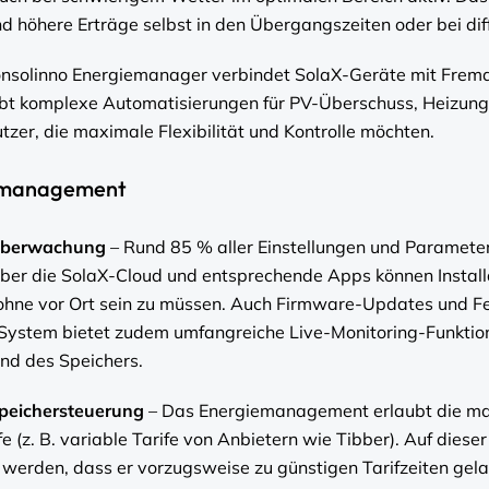
nd höhere Erträge selbst in den Übergangszeiten oder bei dif
nsolinno Energiemanager verbindet SolaX-Geräte mit Fremd
bt komplexe Automatisierungen für PV-Überschuss, Heizun
utzer, die maximale Flexibilität und Kontrolle möchten.
iemanagement
-überwachung
– Rund 85 % aller Einstellungen und Paramete
Über die SolaX-Cloud und entsprechende Apps können Install
hne vor Ort sein zu müssen. Auch Firmware-Updates und Fe
 System bietet zudem umfangreiche Live-Monitoring-Funktion
nd des Speichers.
peichersteuerung
– Das Energiemanagement erlaubt die ma
e (z. B. variable Tarife von Anbietern wie Tibber). Auf diese
 werden, dass er vorzugsweise zu günstigen Tarifzeiten gel