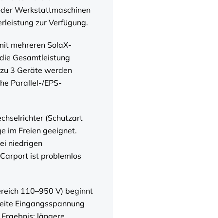
oder Werkstattmaschinen
erleistung zur Verfügung.
 mit mehreren SolaX-
 die Gesamtleistung
 zu 3 Geräte werden
che Parallel-/EPS-
hselrichter (Schutzart
e im Freien geeignet.
ei niedrigen
Carport ist problemlos
ereich 110–950 V) beginnt
aweite Eingangsspannung
 Ergebnis: längere