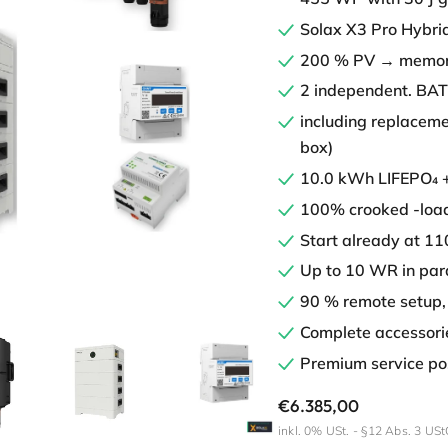
Solax X3 Pro Hybri
200 % PV → memo
2 independent. BAT
including replaceme
box)
10.0 kWh LIFEPO₄ + 
100% crooked -loa
Start already at 11
Up to 10 WR in para
90 % remote setup,
Complete accessori
Premium service po
Normaler
€6.385,00
inkl. 0% USt. - §12 Abs. 3 USt
Preis