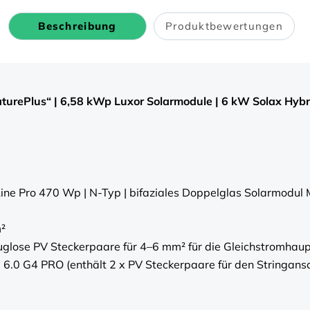
Solax
Solax
Hybrid
Hybrid
Beschreibung
Produktbewertungen
G4
G4
Pro
Pro
|
|
10
10
kWh
kWh
T-
T-
urePlus“ | 6,58 kWp Luxor Solarmodule | 6 kW Solax Hybr
BAT
BAT
Speicher
Speicher
&amp;
&amp;
Zubehör
Zubehör
ine Pro 470 Wp | N-Typ | bifaziales Doppelglas Solarmodul
²
glose PV Steckerpaare für 4–6 mm² für die Gleichstromhaup
6.0 G4 PRO (enthält 2 x PV Steckerpaare für den Stringans