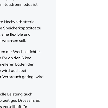
 im Notstrommodus ist
te Hochvoltbatterie-
e Speicherkapazität zu
 eine flexible und
itwachsen soll.
ten der Wechselrichter-
Wp PV an den 6 kW
hnelleren Laden der
o wird auch bei
er Verbrauch gering, wird
olle Leistung auch
rzeitiges Drosseln. Es
 vorteilhaft für