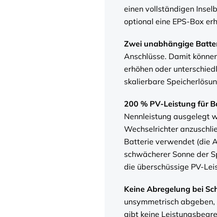
einen vollständigen Insel
optional eine EPS-Box erhä
Zwei unabhängige Batte
Anschlüsse. Damit können
erhöhen oder unterschiedl
skalierbare Speicherlösu
200 % PV-Leistung für B
Nennleistung ausgelegt w
Wechselrichter anzuschli
Batterie verwendet (die 
schwächerer Sonne der Spei
die überschüssige PV-Lei
Keine Abregelung bei Sch
unsymmetrisch abgeben, d.
gibt keine Leistungsbegre