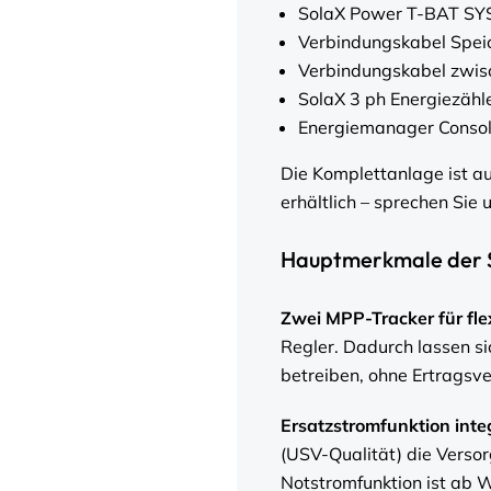
SolaX Power T-BAT SYS
Verbindungskabel Speic
Verbindungskabel zwis
SolaX 3 ph Energiezäh
Energiemanager Consol
Die Komplettanlage ist a
erhältlich – sprechen Sie 
Hauptmerkmale der S
Zwei MPP-Tracker für fle
Regler. Dadurch lassen si
betreiben, ohne Ertragsve
Ersatzstromfunktion integ
(USV-Qualität) die Verso
Notstromfunktion ist ab W