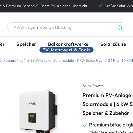
e & Premium-Service
Beste PV-Anlagen Übersicht
Größte Solar-Wi
er
Speicher
Balkonkraftwerke
Solarzäune
PV-Mehrwert & Tools
„FeaturePlus" | 6,58 kWp Luxor Solarmodule | 6 kW Solax Hybrid G4 Pro | 10 k
Solax Power
Premium PV-Anlage „
Solarmodule | 6 kW S
Speicher & Zubehör
Premium bifacial g
455 WP with 30 J 