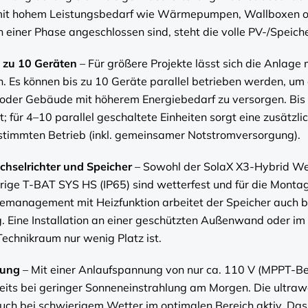
mit hohem Leistungsbedarf wie Wärmepumpen, Wallboxen 
n einer Phase angeschlossen sind, steht die volle PV-/Speich
s zu 10 Geräten
– Für größere Projekte lässt sich die Anlage
n. Es können bis zu 10 Geräte parallel betrieben werden, um
oder Gebäude mit höherem Energiebedarf zu versorgen. Bis
t; für 4–10 parallel geschaltete Einheiten sorgt eine zusätzli
stimmten Betrieb (inkl. gemeinsamer Notstromversorgung).
chselrichter und Speicher
– Sowohl der SolaX X3-Hybrid Wec
rige T-BAT SYS HS (IP65) sind wetterfest und für die Montag
iemanagement mit Heizfunktion arbeitet der Speicher auch b
. Eine Installation an einer geschützten Außenwand oder im 
Technikraum nur wenig Platz ist.
nung
– Mit einer Anlaufspannung von nur ca. 110 V (MPPT-B
eits bei geringer Sonneneinstrahlung am Morgen. Die ultr
uch bei schwierigem Wetter im optimalen Bereich aktiv. Das