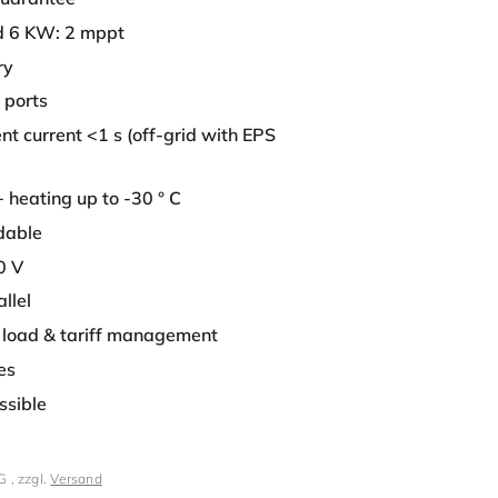
d 6 KW: 2 mppt
ry
 ports
nt current <1 s (off-grid with EPS
heating up to -30 ° C
dable
0 V
llel
 load & tariff management
es
ssible
G , zzgl.
Versand