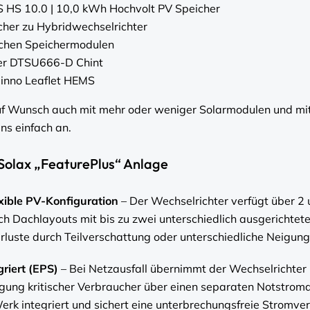
 HS 10.0 | 10,0 kWh Hochvolt PV Speicher
her zu Hybridwechselrichter
chen Speichermodulen
ler DTSU666-D Chint
inno Leaflet HEMS
uf Wunsch auch mit mehr oder weniger Solarmodulen und mi
uns einfach an.
olax „FeaturePlus“ Anlage
xible PV-Konfiguration
– Der Wechselrichter verfügt über 
ch Dachlayouts mit bis zu zwei unterschiedlich ausgerichtet
rluste durch Teilverschattung oder unterschiedliche Neigung
riert (EPS)
– Bei Netzausfall übernimmt der Wechselrichter
rgung kritischer Verbraucher über einen separaten Notstrom
erk integriert und sichert eine unterbrechungsfreie Stromve