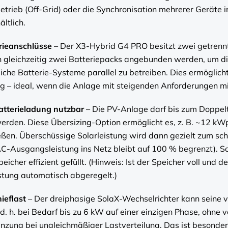
betrieb (Off-Grid) oder die Synchronisation mehrerer Geräte
ltlich.
rieanschlüsse
– Der X3-Hybrid G4 PRO besitzt zwei getrenn
 gleichzeitig zwei Batteriepacks angebunden werden, um di
iche Batterie-Systeme parallel zu betreiben. Dies ermöglicht
ng – ideal, wenn die Anlage mit steigenden Anforderungen m
atterieladung nutzbar
– Die PV-Anlage darf bis zum Doppel
erden. Diese Übersizing-Option ermöglicht es, z. B. ~12 k
eßen. Überschüssige Solarleistung wird dann gezielt zum sc
AC-Ausgangsleistung ins Netz bleibt auf 100 % begrenzt). S
cher effizient gefüllt. (Hinweis: Ist der Speicher voll und d
stung automatisch abgeregelt.)
ieflast
– Der dreiphasige SolaX-Wechselrichter kann seine v
 h. bei Bedarf bis zu 6 kW auf einer einzigen Phase, ohne vo
nzung bei ungleichmäßiger Lastverteilung. Das ist besonders