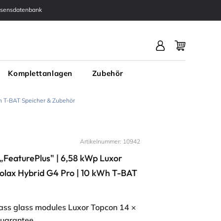
Kostenlose Expertenberatung – 30
ssensdatenbank
100 % Garantie & P
J Erfahrung
Log
Warenkorb
in
Komplettanlagen
Zubehör
Wh T-BAT Speicher & Zubehör
Artikelnummer: 10942
FeaturePlus" | 6,58 kWp Luxor
olax Hybrid G4 Pro | 10 kWh T-BAT
lass glass modules Luxor Topcon 14 ×
guarantee