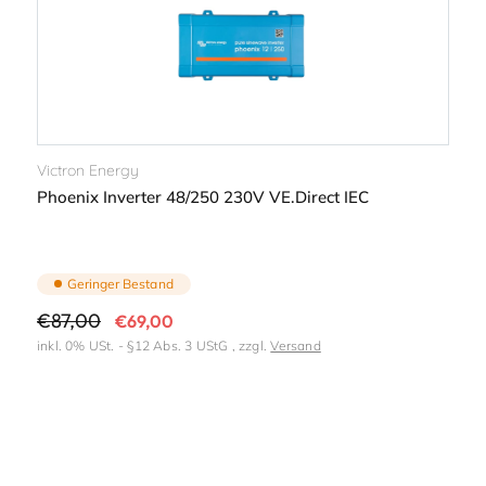
r
i
e
:
Victron Energy
Phoenix Inverter 48/250 230V VE.Direct IEC
Geringer Bestand
Normaler
€87,00
Verkaufspreis
€69,00
Preis
inkl. 0% USt. - §12 Abs. 3 UStG , zzgl.
Versand