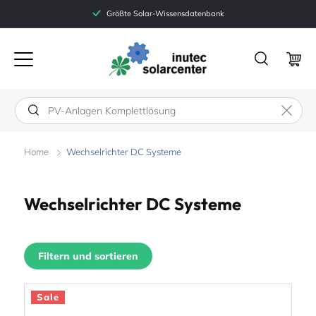
Directly
Größte Solar-Wissensdatenbank
to the
inutec
content
Warenko
Home
Wechselrichter DC Systeme
K
Wechselrichter DC Systeme
a
t
Filtern und sortieren
e
g
Sale
o