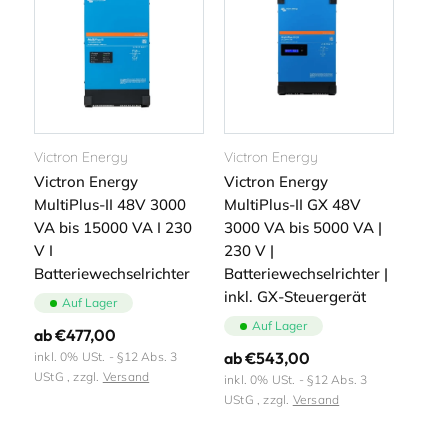
r
i
e
:
Victron Energy
Victron Energy
Victron Energy
Victron Energy
MultiPlus-II 48V 3000
MultiPlus-II GX 48V
VA bis 15000 VA I 230
3000 VA bis 5000 VA |
V I
230 V |
Batteriewechselrichter
Batteriewechselrichter |
inkl. GX-Steuergerät
Auf Lager
Auf Lager
Normaler
ab €477,00
Normaler
ab €543,00
Preis
inkl. 0% USt. - §12 Abs. 3
UStG , zzgl.
Versand
Preis
inkl. 0% USt. - §12 Abs. 3
UStG , zzgl.
Versand