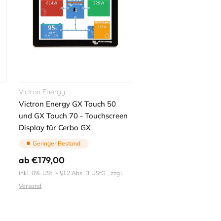
Victron Energy
Victron Energy GX Touch 50
und GX Touch 70 - Touchscreen
Display für Cerbo GX
Geringer Bestand
Normaler
ab €179,00
Preis
inkl. 0% USt. - §12 Abs. 3 UStG , zzgl.
Versand