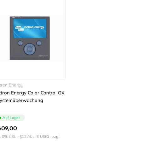
ctron Energy
ctron Energy Color Control GX
Systemüberwachung
Auf Lager
rmaler
409,00
eis
l. 0% USt. - §12 Abs. 3 UStG , zzgl.