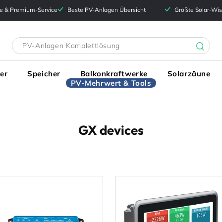
e & Premium-Service
Beste PV-Anlagen Übersicht
Größte Solar-Wi
er
Speicher
Balkonkraftwerke
Solarzäune
PV-Mehrwert & Tools
K
GX devices
a
t
e
g