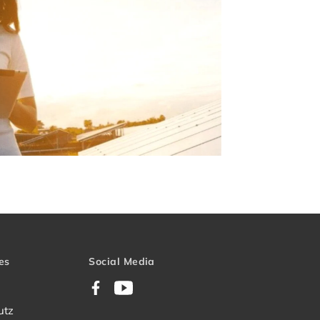
es
Social Media
Facebook
YouTube
utz