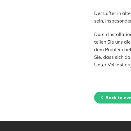
Der Lüfter in ält
sein, insbesonde
Durch Installati
teilen Sie uns di
dem Problem betro
Sie, dass sich d
Unter Volllast er
Back to ov