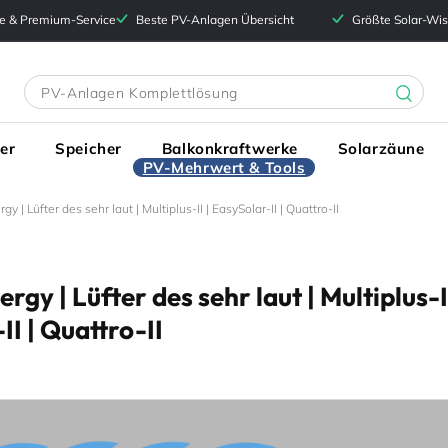
e & Premium-Service
Beste PV-Anlagen Übersicht
Größte Solar-Wi
er
Speicher
Balkonkraftwerke
Solarzäune
PV-Mehrwert & Tools
gy | Lüfter des sehr laut | Multiplus-II | EasySolar-II | Quattro-II
rgy | Lüfter des sehr laut | Multiplus-II
II | Quattro-II