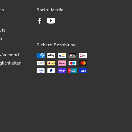
es
Social Media
Facebook
YouTube
utz
m
Sichere Bezahlung
& Versand
lichkeiten