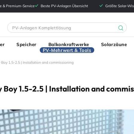
e & Premium-Service
Beste PV-Anlagen Übersicht
Größte Solar-Wi
er
Speicher
Balkonkraftwerke
Solarzäune
PV-Mehrwert & Tools
Boy 1.5-2.5 | Installation and commissioning
Boy 1.5-2.5 | Installation and commi