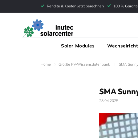
Directly
Rendite & Kosten jetzt berechnen
100 % Garanti
to the
inutec
content
Solar Modules
Wechselricht
Home
Größte PV-Wissensdatenbank
SMA Sunny 
SMA Sunny 
28.04.2025