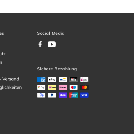
es
Social Media
Facebook
YouTube
utz
m
Sichere Bezahlung
& Versand
lichkeiten