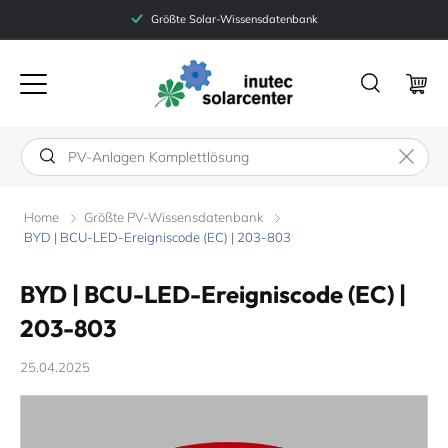
Directly
Größte Solar-Wissensdatenbank
to the
inutec
content
Warenko
Home
Größte PV-Wissensdatenbank
BYD | BCU-LED-Ereigniscode (EC) | 203-803
BYD | BCU-LED-Ereigniscode (EC) |
203-803
25.04.2025